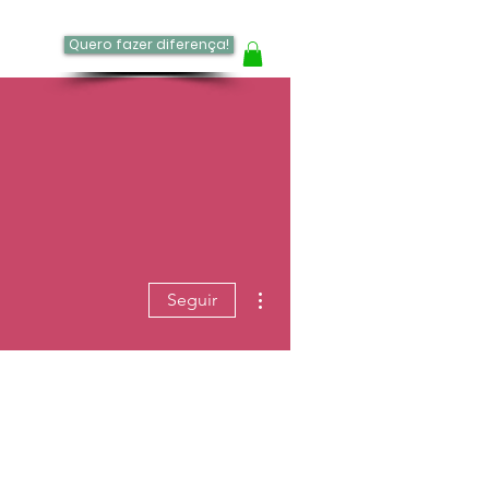
Quero fazer diferença!
log
Mais ações
Seguir