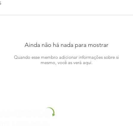
5
Ainda não há nada para mostrar
Quando esse membro adicionar informações sobre si
mesmo, você as verá aqui.
Instituto Ambiecco - CNPJ:
38309932/0001-93
Endereço comercial:
Rua Dez, número 20 Estanc
Email
:
contato@ambiecco.org.br
Telefone:
(13)
Produtos do estoque entregues 3 a 5 dias após