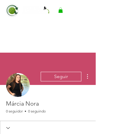
Mais ações
Seguir
Márcia Nora
0 seguidor
0 seguindo