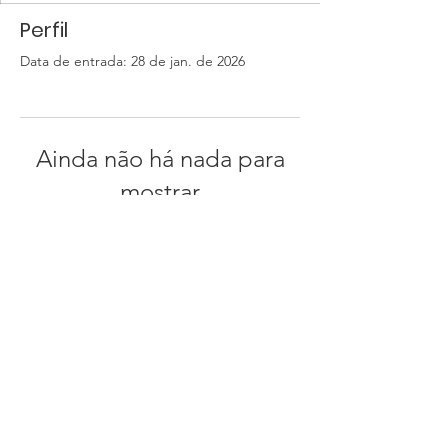
Perfil
Data de entrada: 28 de jan. de 2026
Ainda não há nada para
mostrar
Quando esse membro adicionar
informações sobre si mesmo, você as
verá aqui.
Instituto Ambiecco - CNPJ:
38309932
/0001-93
Endereço comercial:
Rua Dez, número 20 Estancia Leão Novaes, Peruíbe-SP CEP
11776-604
Email
:
contato@ambiecco.org.br
Telefone:
(13) 99726-4549
Produtos do estoque entregues 3 a 5 dias após a confirmação do pagamento.