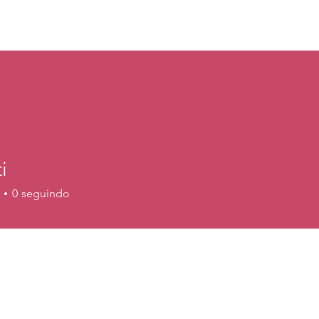
Quem Somos
Projetos
Participe
Cursos e Serviços
B
i
0
seguindo