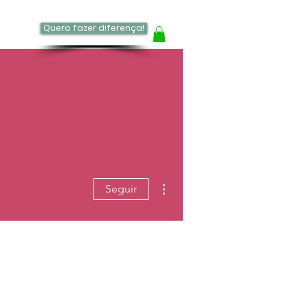
Quero fazer diferença!
log
Mais ações
Seguir