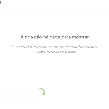
4
Ainda não há nada para mostrar
Quando esse membro adicionar informações sobre si
mesmo, você as verá aqui.
Instituto Ambiecco - CNPJ:
38309932/0001-93
Endereço comercial:
Rua Dez, número 20 Estanc
Email
:
contato@ambiecco.org.br
Telefone:
(13)
Produtos do estoque entregues 3 a 5 dias após