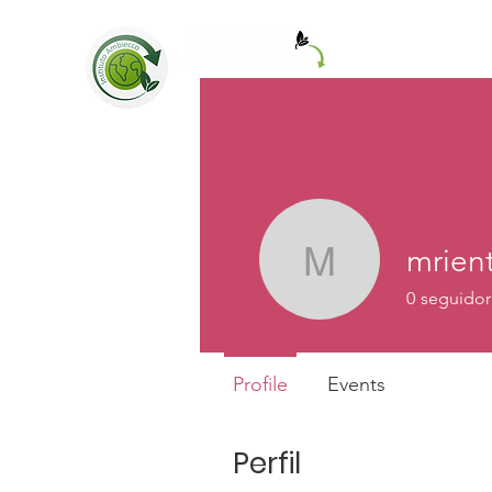
Home
Loja
mrient
mrienti
0
seguidor
Profile
Events
Perfil