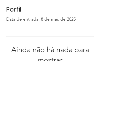
Perfil
Data de entrada: 8 de mai. de 2025
Ainda não há nada para
mostrar
Quando esse membro adicionar
informações sobre si mesmo, você as
verá aqui.
Instituto Ambiecco - CNPJ:
38309932
/0001-93
Endereço comercial:
Rua Dez, número 20 Estancia Leão Novaes, Peruíbe-SP CEP
11776-604
Email
:
contato@ambiecco.org.br
Telefone:
(13) 99726-4549
Produtos do estoque entregues 3 a 5 dias após a confirmação do pagamento.