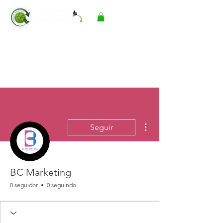
Mais ações
Seguir
BC Marketing
0 seguidor
0 seguindo