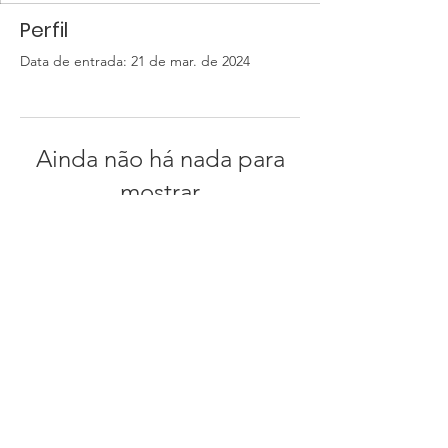
Perfil
Data de entrada: 21 de mar. de 2024
Ainda não há nada para
mostrar
Quando esse membro adicionar
informações sobre si mesmo, você as
verá aqui.
Instituto Ambiecco - CNPJ:
38309932
/0001-93
Endereço comercial:
Rua Dez, número 20 Estancia Leão Novaes, Peruíbe-SP CEP
11776-604
Email
:
contato@ambiecco.org.br
Telefone:
(13) 99726-4549
Produtos do estoque entregues 3 a 5 dias após a confirmação do pagamento.