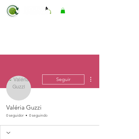
Mais ações
Seguir
Valéria Guzzi
0 seguidor
0 seguindo